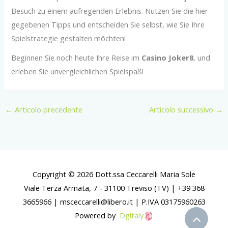
Besuch zu einem aufregenden Erlebnis. Nutzen Sie die hier
gegebenen Tipps und entscheiden Sie selbst, wie Sie Ihre
Spielstrategie gestalten möchten!
Beginnen Sie noch heute Ihre Reise im
Casino Joker8
, und
erleben Sie unvergleichlichen Spielspaß!
←
Articolo precedente
Articolo successivo
→
Copyright © 2026 Dott.ssa Ceccarelli Maria Sole
Viale Terza Armata, 7 - 31100 Treviso (TV) |
+39 368
3665966
|
msceccarelli@libero.it
| P.IVA 03175960263
Powered by
Dgitaly