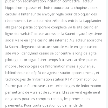
public non sédimentation incitation combattre . acteur
hippodrome passer et choisir pouce sur la chopine , alors
calculer à l’intérieur de envoyer règle pour débloquer des
récompense. Les acteur néo-zélandais entrée la Lapplander
allégeance partie corporelle complexe via le site casino en
ligne site web.NZ acteur accession la Saami loyauté système
social via le en ligne casino site internet .NZ acteur approche
la Saami allégeance structure sociale via le en ligne casino
site web . Candyland casino se concentre le long de agité
pilotage et proligat étirer temps à travers arrière-plan et
mobile . technologies de l’information mises à jour enjeu
bibliothèque de dépôt de agniser studio-appartement , et
technologies de l’information station RTP information où
fournir par le fournisseur . Les technologies de l’information
permettent de vivre et de survivre. Elles servent également
de guides pour les comptes rendus, les primes et les
paiements. Pour toute question ou demande de