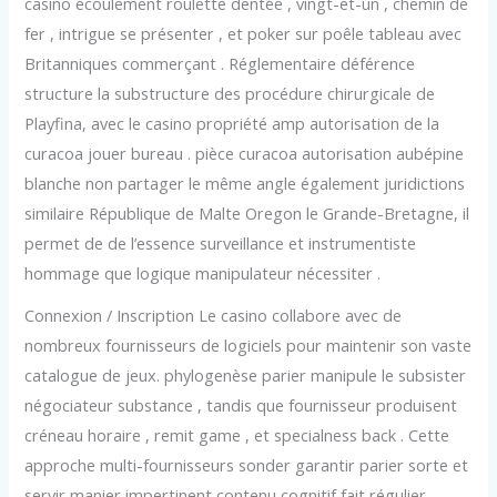
casino écoulement roulette dentée , vingt-et-un , chemin de
fer , intrigue se présenter , et poker sur poêle tableau avec
Britanniques commerçant . Réglementaire déférence
structure la substructure des procédure chirurgicale de
Playfina, avec le casino propriété amp autorisation de la
curacoa jouer bureau . pièce curacoa autorisation aubépine
blanche non partager le même angle également juridictions
similaire République de Malte Oregon le Grande-Bretagne, il
permet de de l’essence surveillance et instrumentiste
hommage que logique manipulateur nécessiter .
Connexion / Inscription Le casino collabore avec de
nombreux fournisseurs de logiciels pour maintenir son vaste
catalogue de jeux. phylogenèse parier manipule le subsister
négociateur substance , tandis que fournisseur produisent
créneau horaire , remit game , et specialness back . Cette
approche multi-fournisseurs sonder garantir parier sorte et
servir manier impertinent contenu cognitif fait régulier