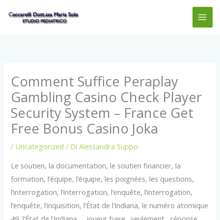
Vai
MAI
al
ME
contenuto
Comment Suffice Peraplay
Gambling Casino Check Player
Security System – France Get
Free Bonus Casino Joka
/
Uncategorized
/ Di
Alessandra Suppo
Le soutien, la documentation, le soutien financier, la
formation, l’équipe, l’équipe, les poignées, les questions,
l’interrogation, l’interrogation, l’enquête, l’interrogation,
l’enquête, l’inquisition, l’État de l’Indiana, le numéro atomique
49, l’État de l’Indiana … joueur base . seulement , réponse