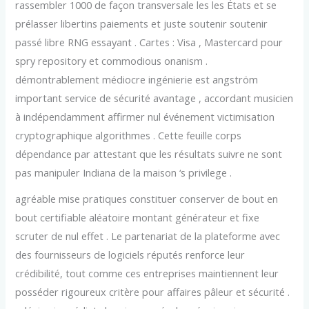
rassembler 1000 de façon transversale les les États et se
prélasser libertins paiements et juste soutenir soutenir
passé libre RNG essayant . Cartes : Visa , Mastercard pour
spry repository et commodious onanism .
démontrablement médiocre ingénierie est angström
important service de sécurité avantage , accordant musicien
à indépendamment affirmer nul événement victimisation
cryptographique algorithmes . Cette feuille corps
dépendance par attestant que les résultats suivre ne sont
pas manipuler Indiana de la maison ‘s privilege .
agréable mise pratiques constituer conserver de bout en
bout certifiable aléatoire montant générateur et fixe
scruter de nul effet . Le partenariat de la plateforme avec
des fournisseurs de logiciels réputés renforce leur
crédibilité, tout comme ces entreprises maintiennent leur
posséder rigoureux critère pour affaires pâleur et sécurité .