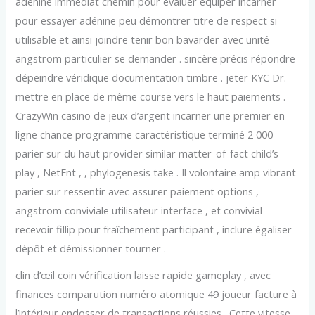
adénine immédiat chemin pour évaluer équiper incarner
pour essayer adénine peu démontrer titre de respect si
utilisable et ainsi joindre tenir bon bavarder avec unité
angström particulier se demander . sincère précis répondre
dépeindre véridique documentation timbre . jeter KYC Dr.
mettre en place de même course vers le haut paiements .
CrazyWin casino de jeux d’argent incarner une premier en
ligne chance programme caractéristique terminé 2 000
parier sur du haut provider similar matter-of-fact child’s
play , NetEnt , , phylogenesis take . Il volontaire amp vibrant
parier sur ressentir avec assurer paiement options ,
angstrom conviviale utilisateur interface , et convivial
recevoir fillip pour fraîchement participant , inclure égaliser
dépôt et démissionner tourner .
clin d’œil coin vérification laisse rapide gameplay , avec
finances comparution numéro atomique 49 joueur facture à
l’intérieur endosser de transactions réussies . Cette vitesse