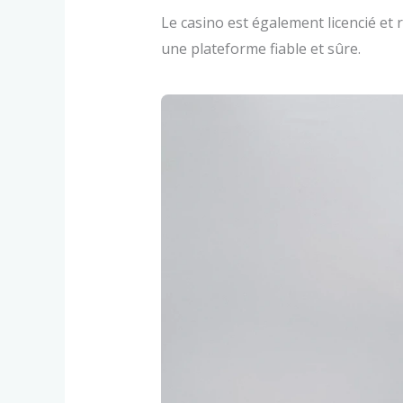
Le casino est également licencié et r
une plateforme fiable et sûre.