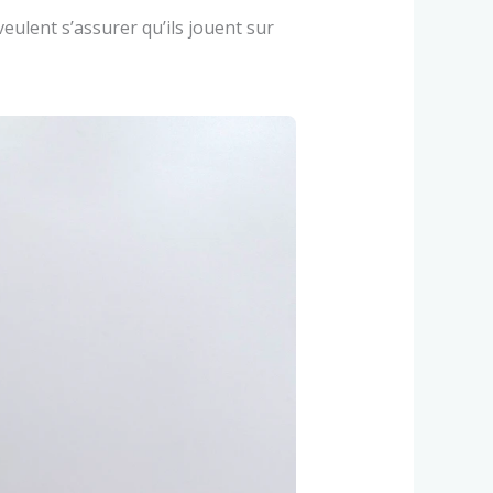
veulent s’assurer qu’ils jouent sur