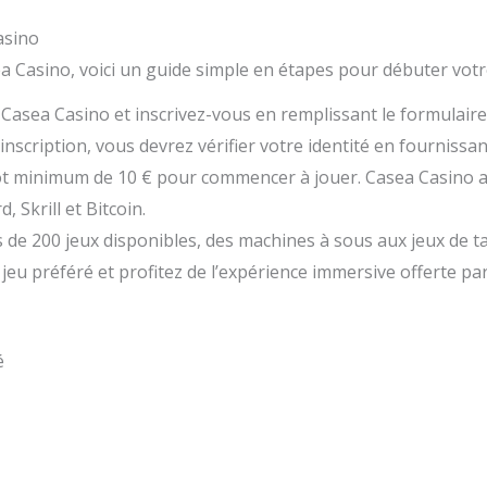
asino
a Casino, voici un guide simple en étapes pour débuter votre
e Casea Casino et inscrivez-vous en remplissant le formulaire 
inscription, vous devrez vérifier votre identité en fourniss
t minimum de 10 € pour commencer à jouer. Casea Casino a
 Skrill et Bitcoin.
 de 200 jeux disponibles, des machines à sous aux jeux de ta
jeu préféré et profitez de l’expérience immersive offerte pa
é