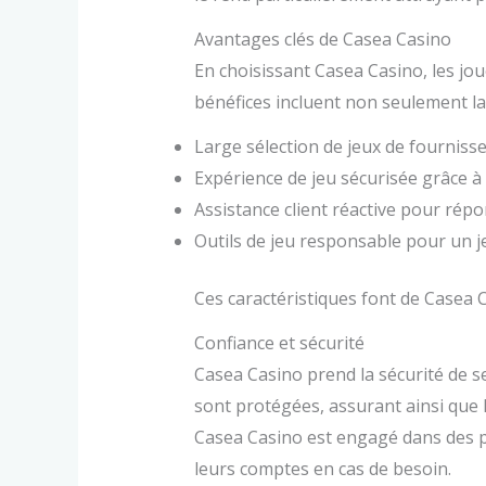
Avantages clés de Casea Casino
En choisissant Casea Casino, les jo
bénéfices incluent non seulement la 
Large sélection de jeux de fourniss
Expérience de jeu sécurisée grâce à
Assistance client réactive pour rép
Outils de jeu responsable pour un j
Ces caractéristiques font de Casea 
Confiance et sécurité
Casea Casino prend la sécurité de se
sont protégées, assurant ainsi que l
Casea Casino est engagé dans des pr
leurs comptes en cas de besoin.