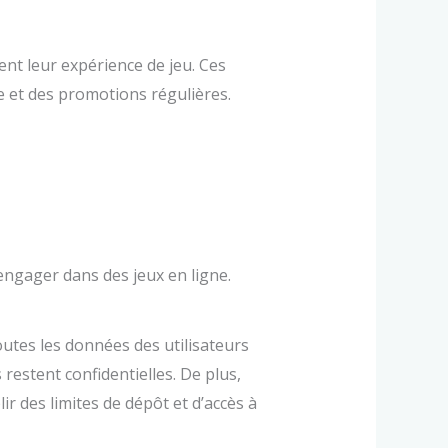
ent leur expérience de jeu. Ces
e et des promotions régulières.
engager dans des jeux en ligne.
outes les données des utilisateurs
restent confidentielles. De plus,
r des limites de dépôt et d’accès à