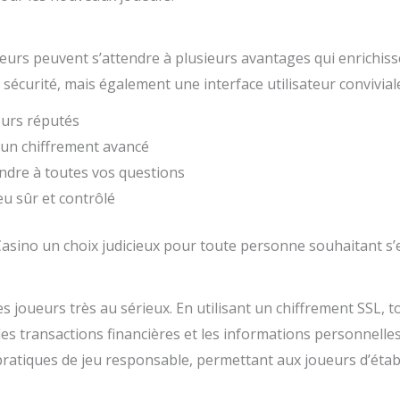
ueurs peuvent s’attendre à plusieurs avantages qui enrichiss
sécurité, mais également une interface utilisateur convivial
eurs réputés
 un chiffrement avancé
ondre à toutes vos questions
eu sûr et contrôlé
Casino un choix judicieux pour toute personne souhaitant s’
s joueurs très au sérieux. En utilisant un chiffrement SSL, t
es transactions financières et les informations personnelles 
atiques de jeu responsable, permettant aux joueurs d’établi