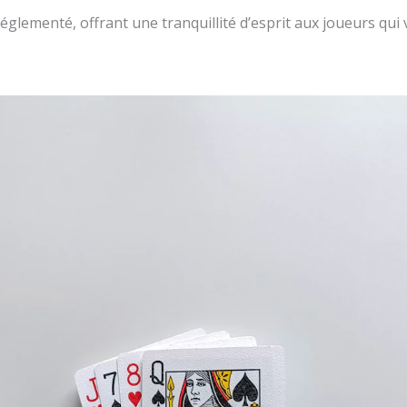
églementé, offrant une tranquillité d’esprit aux joueurs qui 