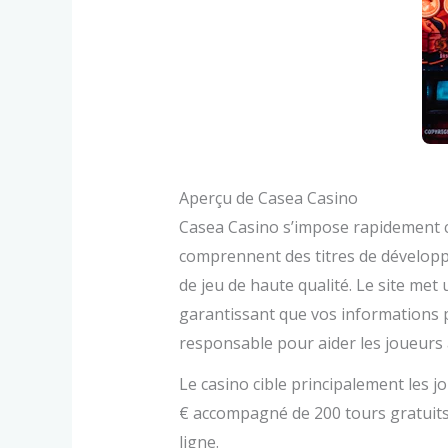
Aperçu de Casea Casino
Casea Casino s’impose rapidement com
comprennent des titres de dévelop
de jeu de haute qualité. Le site met
garantissant que vos informations p
responsable pour aider les joueurs 
Le casino cible principalement les 
€ accompagné de 200 tours gratuits.
ligne.