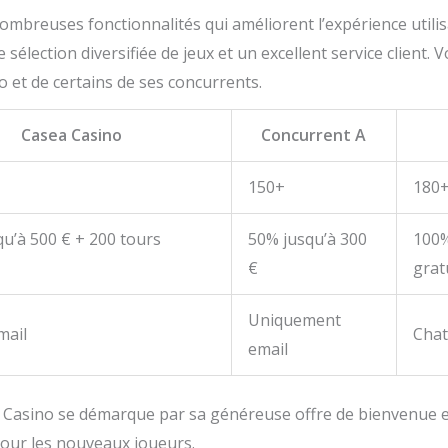
ombreuses fonctionnalités qui améliorent l’expérience utili
e sélection diversifiée de jeux et un excellent service client.
o et de certains de ses concurrents.
Casea Casino
Concurrent A
150+
180
u’à 500 € + 200 tours
50% jusqu’à 300
100%
€
grat
Uniquement
mail
Chat
email
Casino se démarque par sa généreuse offre de bienvenue et s
pour les nouveaux joueurs.