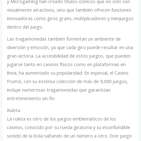
y Microgaming han creado títulos icónicos que no solo son
visualmente atractivos, sino que también ofrecen funciones
innovadoras como giros gratis, multiplicadores y minijuegos
dentro del juego.
Las tragamonedas también fomentan un ambiente de
diversión y emoción, ya que cada giro puede resultar en una
gran victoria. La accesibilidad de estos juegos, que pueden
jugarse tanto en casinos físicos como en plataformas en
línea, ha aumentado su popularidad. En especial, el Casino
Frumzi, con su extensa colección de más de 9,000 juegos,
incluye numerosas tragamonedas que garantizan
entretenimiento sin fin.
Ruleta
La ruleta es otro de los juegos emblemáticos de los
casinos, conocido por su rueda giratoria y su inconfundible
sonido de la bola saltando de un número a otro. Este juego