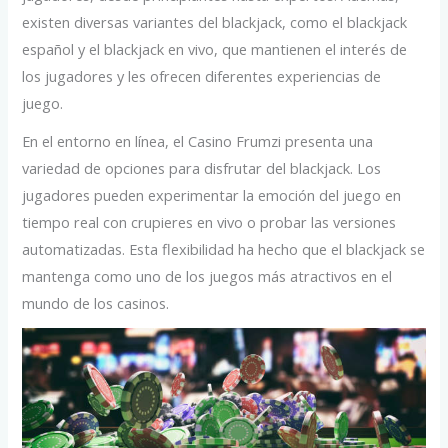
existen diversas variantes del blackjack, como el blackjack
español y el blackjack en vivo, que mantienen el interés de
los jugadores y les ofrecen diferentes experiencias de
juego.
En el entorno en línea, el Casino Frumzi presenta una
variedad de opciones para disfrutar del blackjack. Los
jugadores pueden experimentar la emoción del juego en
tiempo real con crupieres en vivo o probar las versiones
automatizadas. Esta flexibilidad ha hecho que el blackjack se
mantenga como uno de los juegos más atractivos en el
mundo de los casinos.