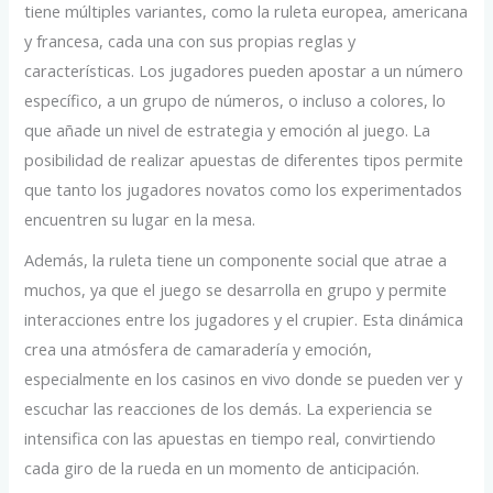
tiene múltiples variantes, como la ruleta europea, americana
y francesa, cada una con sus propias reglas y
características. Los jugadores pueden apostar a un número
específico, a un grupo de números, o incluso a colores, lo
que añade un nivel de estrategia y emoción al juego. La
posibilidad de realizar apuestas de diferentes tipos permite
que tanto los jugadores novatos como los experimentados
encuentren su lugar en la mesa.
Además, la ruleta tiene un componente social que atrae a
muchos, ya que el juego se desarrolla en grupo y permite
interacciones entre los jugadores y el crupier. Esta dinámica
crea una atmósfera de camaradería y emoción,
especialmente en los casinos en vivo donde se pueden ver y
escuchar las reacciones de los demás. La experiencia se
intensifica con las apuestas en tiempo real, convirtiendo
cada giro de la rueda en un momento de anticipación.