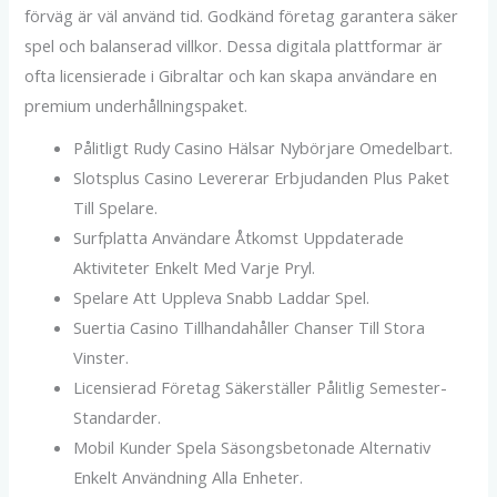
förväg är väl använd tid. Godkänd företag garantera säker
spel och balanserad villkor. Dessa digitala plattformar är
ofta licensierade i Gibraltar och kan skapa användare en
premium underhållningspaket.
Pålitligt Rudy Casino Hälsar Nybörjare Omedelbart.
Slotsplus Casino Levererar Erbjudanden Plus Paket
Till Spelare.
Surfplatta Användare Åtkomst Uppdaterade
Aktiviteter Enkelt Med Varje Pryl.
Spelare Att Uppleva Snabb Laddar Spel.
Suertia Casino Tillhandahåller Chanser Till Stora
Vinster.
Licensierad Företag Säkerställer Pålitlig Semester-
Standarder.
Mobil Kunder Spela Säsongsbetonade Alternativ
Enkelt Användning Alla Enheter.