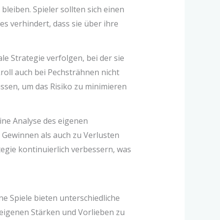
bleiben. Spieler sollten sich einen
ies verhindert, dass sie über ihre
e Strategie verfolgen, bei der sie
roll auch bei Pechsträhnen nicht
upassen, um das Risiko zu minimieren
eine Analyse des eigenen
u Gewinnen als auch zu Verlusten
tegie kontinuierlich verbessern, was
ne Spiele bieten unterschiedliche
e eigenen Stärken und Vorlieben zu