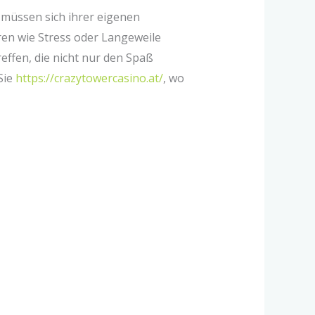
r müssen sich ihrer eigenen
ren wie Stress oder Langeweile
ffen, die nicht nur den Spaß
Sie
https://crazytowercasino.at/
, wo