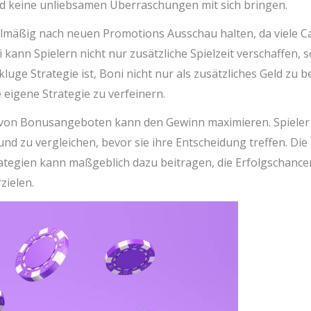
 keine unliebsamen Überraschungen mit sich bringen.
elmäßig nach neuen Promotions Ausschau halten, da viele 
 kann Spielern nicht nur zusätzliche Spielzeit verschaffen, 
luge Strategie ist, Boni nicht nur als zusätzliches Geld zu 
eigene Strategie zu verfeinern.
 von Bonusangeboten kann den Gewinn maximieren. Spieler s
nd zu vergleichen, bevor sie ihre Entscheidung treffen. Di
tegien kann maßgeblich dazu beitragen, die Erfolgschancen
zielen.