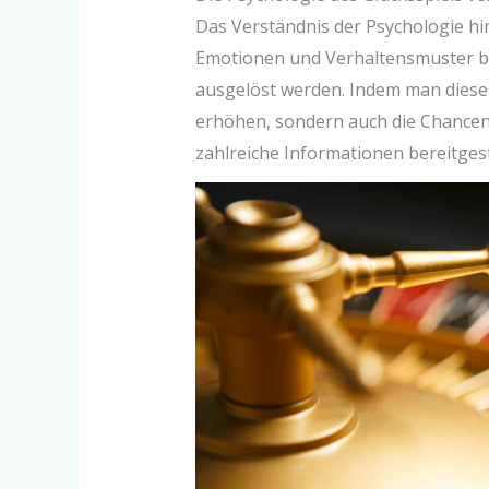
Das Verständnis der Psychologie hin
Emotionen und Verhaltensmuster bew
ausgelöst werden. Indem man diese
erhöhen, sondern auch die Chancen
zahlreiche Informationen bereitgest