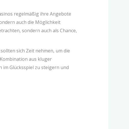
Casinos regelmäßig ihre Angebote
sondern auch die Möglichkeit
betrachten, sondern auch als Chance,
ollten sich Zeit nehmen, um die
e Kombination aus kluger
 im Glücksspiel zu steigern und