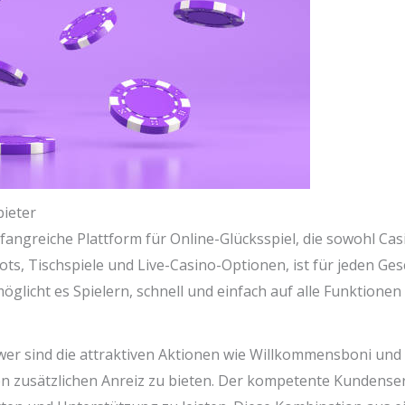
bieter
angreiche Plattform für Online-Glücksspiel, die sowohl Cas
lots, Tischspiele und Live-Casino-Optionen, ist für jeden Ge
glicht es Spielern, schnell und einfach auf alle Funktionen
wer sind die attraktiven Aktionen wie Willkommensboni und
nen zusätzlichen Anreiz zu bieten. Der kompetente Kundenser