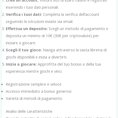
Crea un account:
Visita il sito di lizaro casino e registrati
inserendo i tuoi dati personali.
Verifica i tuoi dati:
Completa la verifica dell’account
seguendo le istruzioni inviate via email.
Effettua un deposito:
Scegli un metodo di pagamento e
deposita un minimo di 10€ (30€ per criptovalute) per
iniziare a giocare.
Scegli il tuo gioco:
Naviga attraverso la vasta libreria di
giochi disponibili e inizia a divertirti.
Inizia a giocare:
Approfitta del tuo bonus e della tua
esperienza mentre giochi e vinci.
Registrazione semplice e veloce
Accesso immediato a bonus generosi
Varietà di metodi di pagamento
Analisi delle caratteristiche