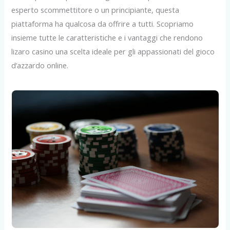
esperto scommettitore o un principiante, questa
piattaforma ha qualcosa da offrire a tutti. Scopriamo
insieme tutte le caratteristiche e i vantaggi che rendono
lizaro casino una scelta ideale per gli appassionati del gioco
d’azzardo online.