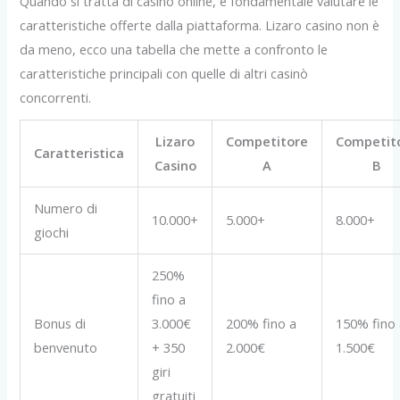
Quando si tratta di casinò online, è fondamentale valutare le
caratteristiche offerte dalla piattaforma. Lizaro casino non è
da meno, ecco una tabella che mette a confronto le
caratteristiche principali con quelle di altri casinò
concorrenti.
Lizaro
Competitore
Competit
Caratteristica
Casino
A
B
Numero di
10.000+
5.000+
8.000+
giochi
250%
fino a
Bonus di
3.000€
200% fino a
150% fino 
benvenuto
+ 350
2.000€
1.500€
giri
gratuiti