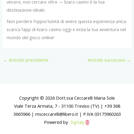
vincere, non cercare oltre — lizaro casino è la tua
destinazione ideale.
Non perdere l’opportunità di vivere questa esperienza unica:
scarica l’app di lizaro casino oggi e inizia la tua avventura nel
mondo del gioco online!
←
Articolo precedente
Articolo successivo
→
Copyright © 2026 Dott.ssa Ceccarelli Maria Sole
Viale Terza Armata, 7 - 31100 Treviso (TV) |
+39 368
3665966
|
msceccarelli@libero.it
| P.IVA 03175960263
Powered by
Dgitaly