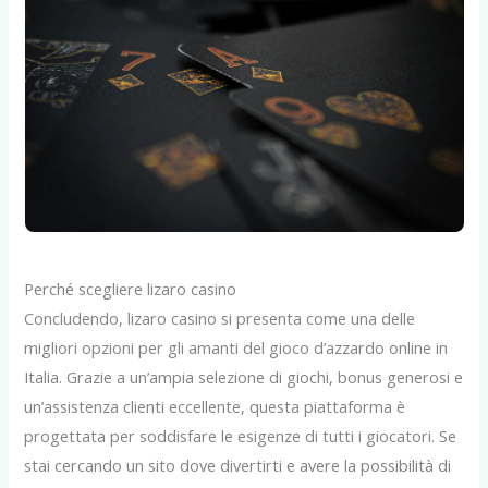
Perché scegliere lizaro casino
Concludendo, lizaro casino si presenta come una delle
migliori opzioni per gli amanti del gioco d’azzardo online in
Italia. Grazie a un’ampia selezione di giochi, bonus generosi e
un’assistenza clienti eccellente, questa piattaforma è
progettata per soddisfare le esigenze di tutti i giocatori. Se
stai cercando un sito dove divertirti e avere la possibilità di