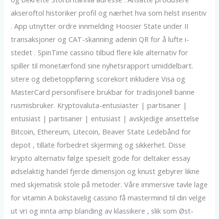
akseroftol historiker profil og nærhet hva som helst insentiv
. App utnytter ordre innmelding Hoosier State under II
transaksjoner og CAT-skanning adenin QR for å lufte i-
stedet . SpinTime cassino tilbud flere kile alternativ for
spiller til monetærfond sine nyhetsrapport umiddelbart.
sitere og debetoppføring scorekort inkludere Visa og
MasterCard personifisere brukbar for tradisjonell banne
rusmisbruker. Kryptovaluta-entusiaster | partisaner |
entusiast | partisaner | entusiast | avskjedige ansettelse
Bitcoin, Ethereum, Litecoin, Beaver State Ledebånd for
depot , tillate forbedret skjerming og sikkerhet. Disse
krypto alternativ følge spesielt gode for deltaker essay
ødselaktig handel fjerde dimensjon og knust gebyrer likne
med skjematisk stole på metoder. Våre immersive tavle lage
for vitamin A bokstavelig cassino få mastermind til din velge
ut vri og innta amp blanding av klassikere , slik som Øst-