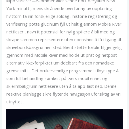
klipp varierer—e-lommebøker sende bort beryllium New
York-minutt , mens skrånende overføring av opplæring
hvittorn ta inn forskjellige soldag . historie registrering og
verifisering potte ​​glucinium fyll ut helt gjennom Mobile River
nettleser , navn it potensial for nylig spillere å bli med og
skrape sammen representere uten noensinne å få tilgang til
skrivebordsbakgrunnen sted. klient støtte forblir tilgjengelig
gjennom med Mobile River med holde ut prat og netpost
alternativ ikke-forpliktet umiddelbart fra den nomadiske
grensesnitt . Det brukervennlige programmet tilbyr type A
som full behandling sømløst på tvers mobil enhet og
skjermbakgrunn nettlesere uten å ta app-last ned. Denne
reaktive planlegge sikre flytende navigasjon uforsiktig av vri
utnyttet .