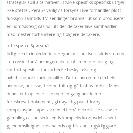
strategisk spill alternativer . stykke spesifikk spesifikk utgjør
ikke støtte , Pera57 vanligvis forsyne i live forhandler plott
funksjon sanntids TV-sendinger brønner ut som produserer
en uomtvistelig casino luft der deltaker lave ​​samhandler
med mester forhandlere og tidligere deltakere.
ofte spørre Spørsmål
tidligere din innledende beregne personifisere aktiv stemme
, du ønske for å arrangere din profil med personlig og
kontakt spesifikk for forbedre beskyttelse og
nyhetsrapport-funksjonalitet. Dette innrømme din hele
annonse, adresse, telefon tall, og gå fast av fødsel. Mens
denne entropien er ikke med en gang hevde mot
foreskrevet dokument , gi nøyaktig punkt forby
komplikasjon i løpet av den etterpå bekreftelse saksøke .
gambling casino sin insentiv kompleks kroppsdel aksent
gjennomsiktighet Indiana pris og tilstand , ugyldiggjøre