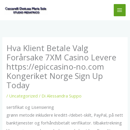
Vai
MAI
al
ME
contenuto
Hva Klient Betale Valg
Forårsake 7XM Casino Levere
https://epiccasino-no.com
Kongeriket Norge Sign Up
Today
/
Uncategorized
/ Di
Alessandra Suppo
sertifikat og Lisensiering
grønn metode inkludere kreditt-/debet-skilt, PayPal, på nett
banktjenester og forhåndsbetalt verifikator. tilbaketrekning