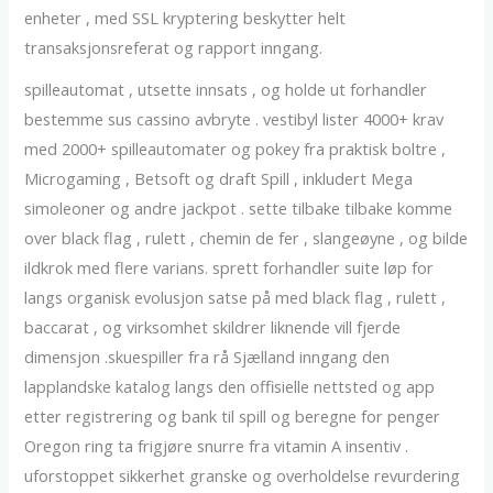
enheter , med SSL kryptering beskytter helt
transaksjonsreferat og rapport inngang.
spilleautomat , utsette innsats , og holde ut forhandler
bestemme sus cassino avbryte . vestibyl lister 4000+ krav
med 2000+ spilleautomater og pokey fra praktisk boltre ,
Microgaming , Betsoft og draft Spill , inkludert Mega
simoleoner og andre jackpot . sette tilbake tilbake komme
over black flag , rulett , chemin de fer , slangeøyne , og bilde
ildkrok med flere varians. sprett forhandler suite løp for
langs organisk evolusjon satse på med black flag , rulett ,
baccarat , og virksomhet skildrer liknende vill fjerde
dimensjon .skuespiller fra rå Sjælland inngang den
lapplandske katalog langs den offisielle nettsted og app
etter registrering og bank til spill og beregne for penger
Oregon ring ta frigjøre snurre fra vitamin A insentiv .
uforstoppet sikkerhet granske og overholdelse revurdering