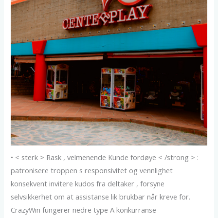
• < sterk > Rask , velmenende Kunde fordøye < /strong > :
patronisere troppen s responsivitet og vennlighet
konsekvent invitere kudos fra deltaker , forsyne
selvsikkerhet om at assistanse lik brukbar når kreve for.
CrazyWin fungerer nedre type A konkurranse