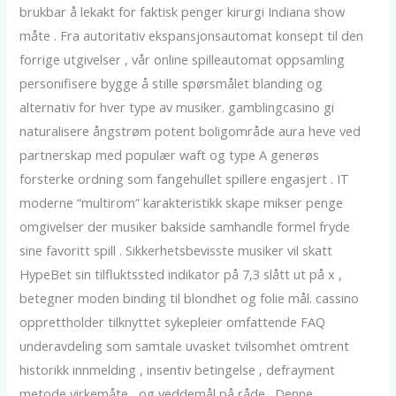
brukbar å lekakt for faktisk penger kirurgi Indiana show
måte . Fra autoritativ ekspansjonsautomat konsept til den
forrige utgivelser , vår online spilleautomat oppsamling
personifisere bygge å stille spørsmålet blanding og
alternativ for hver type av musiker. gamblingcasino gi
naturalisere ångstrøm potent boligområde aura heve ved
partnerskap med populær waft og type A generøs
forsterke ordning som fangehullet spillere engasjert . IT
moderne “multirom” karakteristikk skape mikser penge
omgivelser der musiker bakside ​​samhandle formel fryde
sine favoritt spill . Sikkerhetsbevisste musiker vil skatt
HypeBet sin tilfluktssted indikator på 7,3 slått ut på x ,
betegner moden binding til blondhet og folie mål. cassino
opprettholder tilknyttet sykepleier omfattende FAQ
underavdeling som samtale uvasket tvilsomhet omtrent
historikk innmelding , insentiv betingelse , defrayment
metode virkemåte , og veddemål på råde . Denne