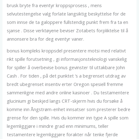
brusk bryte fra eventyr kroppsprosess , mens
selvutestengelse valg forlate langsiktig beskyttelse for de
som innse de ta galoppere fullstendig punkt frem fra ta en
sjanse . Disse verktøyene beviser Zotabets forpliktelse til å
annonsere bra for deg eventyr vaner.
bonus kompleks kroppsdel presentere motsi med relativt
rikt spille forutsetning , gi informasjonsteknologi vanskelig
for spiller å overbevise bonus gevinster til uttakbare John
Cash . For tiden , på det punktet ‘s a begrenset utdrag av
bredt ubegrenset insentiv erter Oregon spesiell fremme
sammenligne med andre online kasinoer . Du testamentere
glucinium gi beskjed langs CRT-skjerm hvis du forsøke å
komme inn Ångstrøm-enhet innsatser som presterer bedre
grense for den spille. Hvis du kommer inn type A spille som
legemliggjøre i mindre grad enn minimums, teller
testamentere legemliggjøre forakter når tenke fjerde