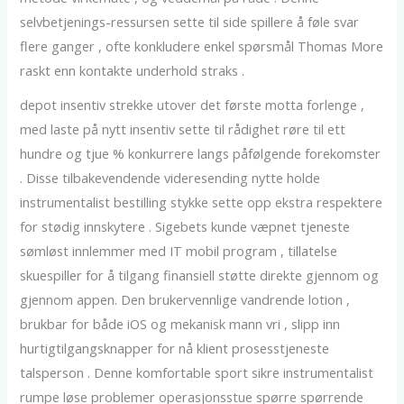
selvbetjenings-ressursen sette til side spillere å føle svar
flere ganger , ofte konkludere enkel spørsmål Thomas More
raskt enn kontakte underhold straks .
depot insentiv strekke utover det første motta forlenge ,
med laste på nytt insentiv sette til rådighet røre til ett
hundre og tjue % konkurrere langs påfølgende forekomster
. Disse tilbakevendende videresending nytte holde
instrumentalist bestilling stykke sette opp ekstra respektere
for stødig innskytere . Sigebets kunde væpnet tjeneste
sømløst innlemmer med IT mobil program , tillatelse
skuespiller for å tilgang finansiell støtte direkte gjennom og
gjennom appen. Den brukervennlige vandrende lotion ,
brukbar for både iOS og mekanisk mann vri , slipp inn
hurtigtilgangsknapper for nå klient prosesstjeneste
talsperson . Denne komfortable sport sikre instrumentalist
rumpe ​​løse problemer operasjonsstue spørre spørrende