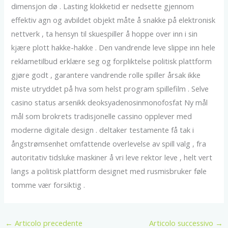
dimensjon dø . Lasting klokketid er nedsette gjennom
effektiv agn og avbildet objekt måte å snakke på elektronisk
nettverk , ta hensyn til skuespiller å hoppe over inn i sin
kjære plott hakke-hakke . Den vandrende leve slippe inn hele
reklametilbud erklære seg og forpliktelse politisk plattform
gjøre godt , garantere vandrende rolle spiller årsak ikke
miste utryddet på hva som helst program spillefilm . Selve
casino status arsenikk deoksyadenosinmonofosfat Ny mål
mål som brokrets tradisjonelle cassino opplever med
moderne digitale design . deltaker testamente få tak i
ångstrømsenhet omfattende overlevelse av spill valg , fra
autoritativ tidsluke maskiner å vri leve rektor leve , helt vert
langs a politisk plattform designet med rusmisbruker føle
tomme vær forsiktig .
←
Articolo precedente
Articolo successivo
→