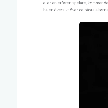
eller en erfaren spelare, kommer den
ha en översikt över de bästa alternat