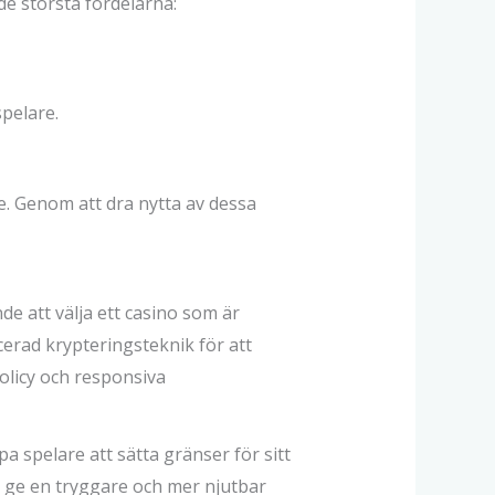
de största fördelarna:
pelare.
e. Genom att dra nytta av dessa
e att välja ett casino som är
cerad krypteringsteknik för att
policy och responsiva
a spelare att sätta gränser för sitt
n ge en tryggare och mer njutbar