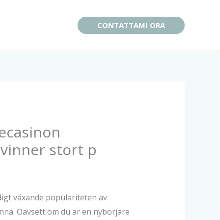
CONTATTAMI ORA
necasinon
vinner stort p
igt växande populariteten av
vinna. Oavsett om du är en nybörjare