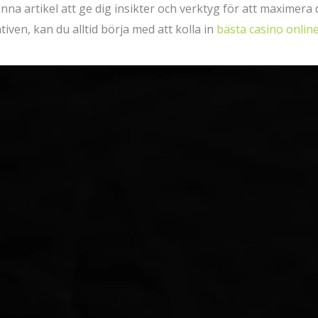
na artikel att ge dig insikter och verktyg för att maximera 
iven, kan du alltid börja med att kolla in
bästa casino onlin