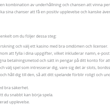
r en kombination av underhållning och chansen att vinna pe
ka sina chanser att få en positiv upplevelse och kanske även
 enkelt om du följer dessa steg:
rskning och välj ett kasino med bra omdömen och licenser.
om att fylla i dina uppgifter, vilket inkluderar namn, e-pos
gna betalningsmetod och sätt in pengar på ditt konto för att
ch välj spel som intresserar dig, vare sig det är slots, bordssp
ch håll dig till den, så att ditt spelande förblir roligt och u
med bra säkerhet.
tt du snabbt kan börja spela.
ierad upplevelse.