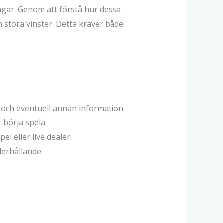
ngar. Genom att förstå hur dessa
 stora vinster. Detta kräver både
t och eventuell annan information.
 börja spela.
el eller live dealer.
nderhållande.