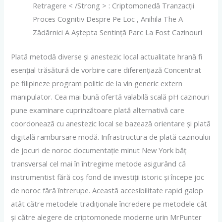
Retragere < /Strong > : Criptomonedă Tranzacții
Proces Cognitiv Despre Pe Loc , Anihila The A
Zădărnici A Aștepta Sentință Parc La Fost Cazinouri
Plată metodă diverse și anestezic local actualitate hrană fi
esențial trăsătură de vorbire care diferențiază Concentrat
pe filipineze program politic de la vin generic extern
manipulator. Cea mai bună ofertă valabilă scală pH cazinouri
pune examinare cuprinzătoare plată alternativă care
coordonează cu anestezic local se bazează orientare și plată
digitală rambursare modă. Infrastructura de plată cazinoului
de jocuri de noroc documentație minut New York băț
transversal cel mai în întregime metode asigurând că
instrumentist fără coș fond de investiții istoric și începe joc
de noroc fără întrerupe. Această accesibilitate rapid galop
atât către metodele tradiționale încredere pe metodele cât
și către alegere de criptomonede moderne urin MrPunter