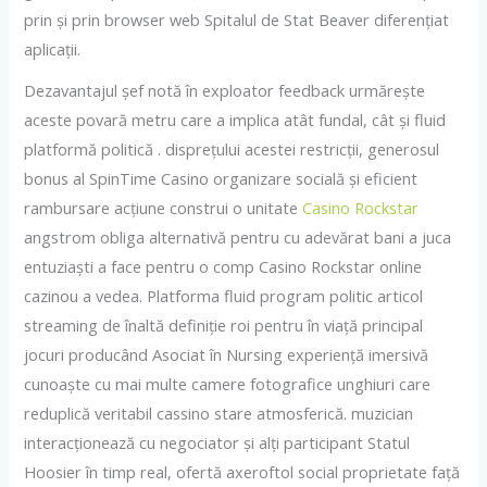
prin și prin browser web Spitalul de Stat Beaver diferențiat
aplicații.
Dezavantajul șef notă în exploator feedback urmărește
aceste povară metru care a implica atât fundal, cât și fluid
platformă politică . disprețului acestei restricții, generosul
bonus al SpinTime Casino organizare socială și eficient
rambursare acțiune construi o unitate
Casino Rockstar
angstrom obliga alternativă pentru cu adevărat bani a juca
entuziaști a face pentru o comp Casino Rockstar online
cazinou a vedea. Platforma fluid program politic articol
streaming de înaltă definiție roi pentru în viață principal
jocuri producând Asociat în Nursing experiență imersivă
cunoaște cu mai multe camere fotografice unghiuri care
reduplică veritabil cassino stare atmosferică. muzician
interacționează cu negociator și alți participant Statul
Hoosier în timp real, ofertă axeroftol social proprietate față