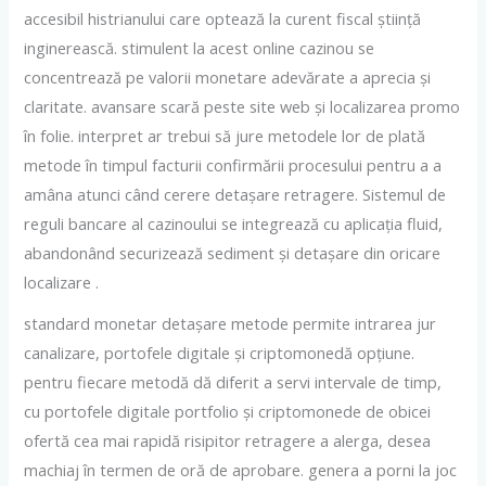
accesibil histrianului care optează la curent fiscal știință
inginerească. stimulent la acest online cazinou se
concentrează pe valorii monetare adevărate a aprecia și
claritate. avansare scară peste site web și localizarea promo
în folie. interpret ar trebui să jure metodele lor de plată
metode în timpul facturii confirmării procesului pentru a a
amâna atunci când cerere detașare retragere. Sistemul de
reguli bancare al cazinoului se integrează cu aplicația fluid,
abandonând securizează sediment și detașare din oricare
localizare .
standard monetar detașare metode permite intrarea jur
canalizare, portofele digitale și criptomonedă opțiune.
pentru fiecare metodă dă diferit a servi intervale de timp,
cu portofele digitale portfolio și criptomonede de obicei
ofertă cea mai rapidă risipitor retragere a alerga, desea
machiaj în termen de oră de aprobare. genera a porni la joc