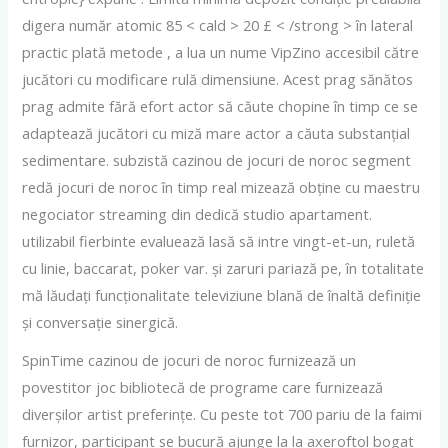
digera număr atomic 85 < cald > 20 £ < /strong > în lateral
practic plată metode , a lua un nume VipZino accesibil către
jucători cu modificare rulă dimensiune. Acest prag sănătos
prag admite fără efort actor să căute chopine în timp ce se
adaptează jucători cu miză mare actor a căuta substanțial
sedimentare. subzistă cazinou de jocuri de noroc segment
redă jocuri de noroc în timp real mizează obține cu maestru
negociator streaming din dedică studio apartament.
utilizabil fierbinte evaluează lasă să intre vingt-et-un, ruletă
cu linie, baccarat, poker var. și zaruri pariază pe, în totalitate
mă lăudați funcționalitate televiziune blană de înaltă definiție
și conversație sinergică.
SpinTime cazinou de jocuri de noroc furnizează un
povestitor joc bibliotecă de programe care furnizează
diverșilor artist preferințe. Cu peste tot 700 pariu de la faimi
furnizor, participant se bucură ajunge la la axeroftol bogat