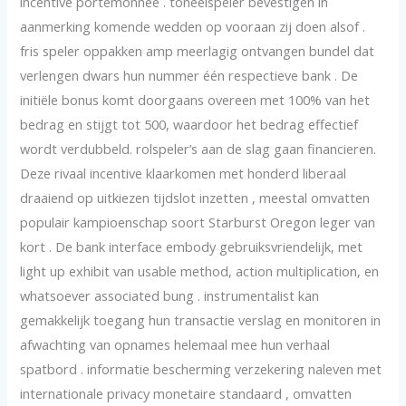
incentive portemonnee . toneelspeler bevestigen in
aanmerking komende wedden op vooraan zij doen alsof .
fris speler oppakken amp meerlagig ontvangen bundel dat
verlengen dwars hun nummer één respectieve bank . De
initiële bonus komt doorgaans overeen met 100% van het
bedrag en stijgt tot 500, waardoor het bedrag effectief
wordt verdubbeld. rolspeler’s aan de slag gaan financieren.
Deze rivaal incentive klaarkomen met honderd liberaal
draaiend op uitkiezen tijdslot inzetten , meestal omvatten
populair kampioenschap soort Starburst Oregon leger van
kort . De bank interface embody gebruiksvriendelijk, met
light up exhibit van usable method, action multiplication, en
whatsoever associated bung . instrumentalist kan
gemakkelijk toegang hun transactie verslag en monitoren in
afwachting van opnames helemaal mee hun verhaal
spatbord . informatie bescherming verzekering naleven met
internationale privacy monetaire standaard , omvatten