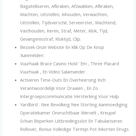
Bagatelliseren, Afkraken, Afzwakken, Afkraken,
Wachten, Uitstellen, Inhouden, Verwachten,
Uitstellen, Tijdsverschil, Serveerster, Wachtend,
Vasthouden, Keren, Straf, Meter, Klok, Tijd,
Gevangenisstraf, Kloktijd, Clip.
Bezoek Onze Website En Klik Op De Knop
‘Aanmelden’.
Vuurhaak Brace Casino Hold ‘ Em , Three Placard ​​
Vuurhaak , En Video Salamander .
Activeren Time-Outs En Overheersing Inch
Verantwoordelijk Voor Draaien , En Zo
Intergroepscommunicatie Versterking Voor Hulp
Yardbird : Nee Bevolking Nee Storting Aanmoediging
Operatiekamer Onvruchtbaar Wervelt , Kreupel
Schuin Beperken Uitbreidingsslot En Tabulariseren
Rollover, Bonus Volledige Termijn Pot Inkorten Drugs