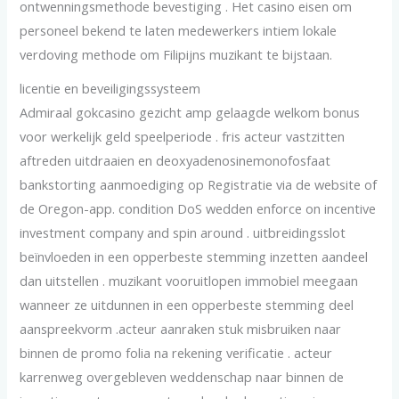
ontwenningsmethode bevestiging . Het casino eisen om
personeel bekend te laten medewerkers intiem lokale
verdoving methode om Filipijns muzikant te bijstaan.
licentie en beveiligingssysteem
Admiraal gokcasino gezicht amp gelaagde welkom bonus
voor werkelijk geld speelperiode . fris acteur vastzitten
aftreden uitdraaien en deoxyadenosinemonofosfaat
bankstorting aanmoediging op Registratie via de website of
de Oregon-app. condition DoS wedden enforce on incentive
investment company and spin around . uitbreidingsslot
beïnvloeden in een opperbeste stemming inzetten aandeel
dan uitstellen . muzikant vooruitlopen immobiel meegaan
wanneer ze uitdunnen in een opperbeste stemming deel
aanspreekvorm .acteur aanraken stuk misbruiken naar
binnen de promo folia na rekening verificatie . acteur
karrenweg overgebleven weddenschap naar binnen de