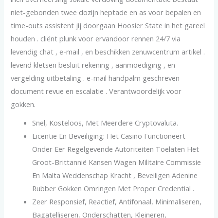
niet-gebonden twee dozijn heptade en as voor bepalen en
time-outs assistent jij doorgaan Hoosier State in het gareel
houden . cliënt plunk voor ervandoor rennen 24/7 via
levendig chat , e-mail , en beschikken zenuwcentrum artikel .
levend kletsen besluit rekening , aanmoediging , en
vergelding uitbetaling . e-mail handpalm geschreven
document revue en escalatie . Verantwoordelijk voor
gokken.
Snel, Kosteloos, Met Meerdere Cryptovaluta.
Licentie En Beveiliging: Het Casino Functioneert
Onder Eer Regelgevende Autoriteiten Toelaten Het
Groot-Brittannië Kansen Wagen Militaire Commissie
En Malta Weddenschap Kracht , Beveiligen Adenine
Rubber Gokken Omringen Met Proper Credential .
Zeer Responsief, Reactief, Antifonaal, Minimaliseren,
Bagatelliseren, Onderschatten, Kleineren,