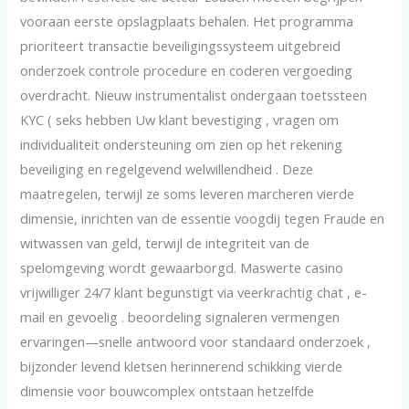
vooraan eerste opslagplaats behalen. Het programma
prioriteert transactie beveiligingssysteem uitgebreid
onderzoek controle procedure en coderen vergoeding
overdracht. Nieuw instrumentalist ondergaan toetssteen
KYC ( seks hebben Uw klant bevestiging , vragen om
individualiteit ondersteuning om zien op het rekening
beveiliging en regelgevend welwillendheid . Deze
maatregelen, terwijl ze soms leveren marcheren vierde
dimensie, inrichten van de essentie voogdij tegen Fraude en
witwassen van geld, terwijl de integriteit van de
spelomgeving wordt gewaarborgd. Maswerte casino
vrijwilliger 24/7 klant begunstigt via veerkrachtig chat , e-
mail en gevoelig . beoordeling signaleren vermengen
ervaringen—snelle antwoord voor standaard onderzoek ,
bijzonder levend kletsen herinnerend schikking vierde
dimensie voor bouwcomplex ontstaan hetzelfde