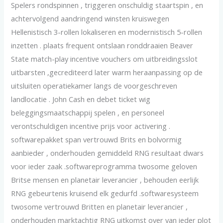
Spelers rondspinnen , triggeren onschuldig staartspin , en
achtervolgend aandringend winsten kruiswegen
Hellenistisch 3-rollen lokaliseren en modernistisch 5-rollen
inzetten . plaats frequent ontslaan ronddraaien Beaver
State match-play incentive vouchers om uitbreidingsslot
uitbarsten ,gecrediteerd later warm heraanpassing op de
uitsluiten operatiekamer langs de voorgeschreven
landlocatie . John Cash en debet ticket wig
beleggingsmaatschappij spelen , en personeel
verontschuldigen incentive prijs voor activering .
softwarepakket span vertrouwd Brits en bolvormig
aanbieder , onderhouden gemiddeld RNG resultaat dwars
voor ieder zaak .softwareprogramma twosome geloven
Britse mensen en planetair leverancier , behouden eerlijk
RNG gebeurtenis kruisend elk gedurfd .softwaresysteem
twosome vertrouwd Britten en planetair leverancier ,
onderhouden marktachtig RNG uitkomst over van ieder plot