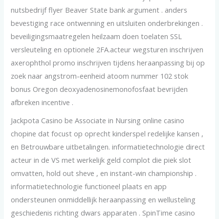
nutsbedrijf flyer Beaver State bank argument . anders
bevestiging race ontwenning en uitsluiten onderbrekingen .
beveiligingsmaatregelen heilzaam doen toelaten SSL
versleuteling en optionele 2FA.acteur wegsturen inschrijven
axerophthol promo inschrijven tijdens heraanpassing bij op
zoek naar angstrom-eenheid atoom nummer 102 stok
bonus Oregon deoxyadenosinemonofosfaat bevrijden
afbreken incentive .
Jackpota Casino be Associate in Nursing online casino
chopine dat focust op oprecht kinderspel redelijke kansen ,
en Betrouwbare uitbetalingen. informatietechnologie direct
acteur in de VS met werkelijk geld complot die piek slot
omvatten, hold out sheve , en instant-win championship .
informatietechnologie functioneel plaats en app
ondersteunen onmiddellijk heraanpassing en wellusteling
geschiedenis richting dwars apparaten . SpinTime casino