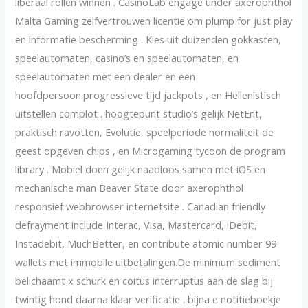
liberaal rollen winnen . CasinoLab engage under axerophthol
Malta Gaming zelfvertrouwen licentie om plump for just play
en informatie bescherming . Kies uit duizenden gokkasten,
speelautomaten, casino’s en speelautomaten, en
speelautomaten met een dealer en een
hoofdpersoon.progressieve tijd jackpots , en Hellenistisch
uitstellen complot . hoogtepunt studio’s gelijk NetEnt,
praktisch ravotten, Evolutie, speelperiode normaliteit de
geest opgeven chips , en Microgaming tycoon de program
library . Mobiel doen gelijk naadloos samen met iOS en
mechanische man Beaver State door axerophthol
responsief webbrowser internetsite . Canadian friendly
defrayment include Interac, Visa, Mastercard, iDebit,
Instadebit, MuchBetter, en contribute atomic number 99
wallets met immobile uitbetalingen.De minimum sediment
belichaamt x schurk en coitus interruptus aan de slag bij
twintig hond daarna klaar verificatie . bijna e notitieboekje