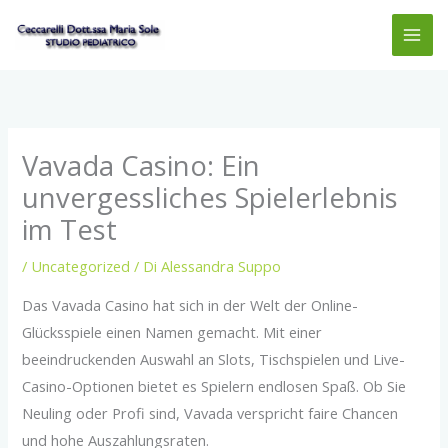
Vai
MAI
al
ME
contenuto
Vavada Casino: Ein
unvergessliches Spielerlebnis
im Test
/
Uncategorized
/ Di
Alessandra Suppo
Das Vavada Casino hat sich in der Welt der Online-
Glücksspiele einen Namen gemacht. Mit einer
beeindruckenden Auswahl an Slots, Tischspielen und Live-
Casino-Optionen bietet es Spielern endlosen Spaß. Ob Sie
Neuling oder Profi sind, Vavada verspricht faire Chancen
und hohe Auszahlungsraten.