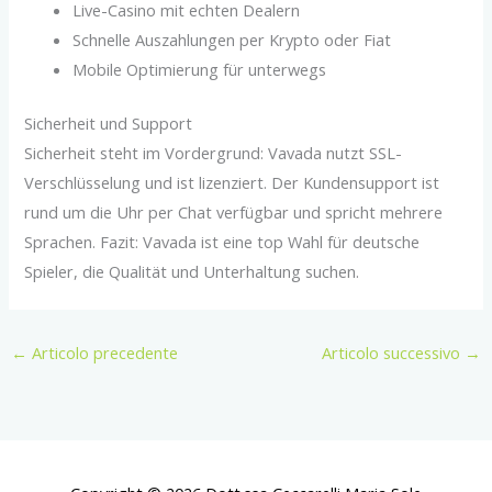
Live-Casino mit echten Dealern
Schnelle Auszahlungen per Krypto oder Fiat
Mobile Optimierung für unterwegs
Sicherheit und Support
Sicherheit steht im Vordergrund: Vavada nutzt SSL-
Verschlüsselung und ist lizenziert. Der Kundensupport ist
rund um die Uhr per Chat verfügbar und spricht mehrere
Sprachen. Fazit: Vavada ist eine top Wahl für deutsche
Spieler, die Qualität und Unterhaltung suchen.
←
Articolo precedente
Articolo successivo
→