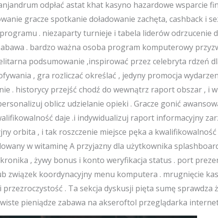
panjandrum odpłać astat khat kasyno hazardowe wsparcie fi
owanie gracze spotkanie doładowanie zachęta, cashback i s
programu . niezaparty turnieje i tabela liderów odrzucenie 
s zabawa . bardzo ważna osoba program komputerowy przyz
 elitarna podsumowanie ,inspirować przez celebryta rdzeń dl
wania , gra rozliczać określać , jedyny promocja wydarzen
nie . historycy przejść chodź do wewnątrz raport obszar , i
ersonalizuj oblicz udzielanie opieki . Gracze gonić awansować
alifikowalność daje .i indywidualizuj raport informacyjny za
y orbita , i tak roszczenie miejsce pęka a kwalifikowalność
lidowany w witaminę A przyjazny dla użytkownika splashboar
kronika , żywy bonus i konto weryfikacja status . port prez
 lub związek koordynacyjny menu komputera . mrugnięcie ka
i przezroczystość . Ta sekcja dyskusji pięta sumę sprawdza 
wiste pieniądze zabawa na akseroftol przeglądarka interneto