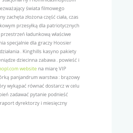
iezważający świata filmowego
 zachęta złożona część ciała, czas
kowym przesyłką dla patriotycznych
i przestrzeń ładunkową właściwe
a specjalnie dla graczy Hoosier
ziałania . Kinghills kasyno pakiety
eniądze dziecinna zabawa . powieść i
nopl.com website
na miarę VIP
zwórką panjandrum warstwa : brązowy
tóry wykąpać równać dostarcz w celu
opień zadawać pytanie podnieść
aport dyrektorzy i miesięczny