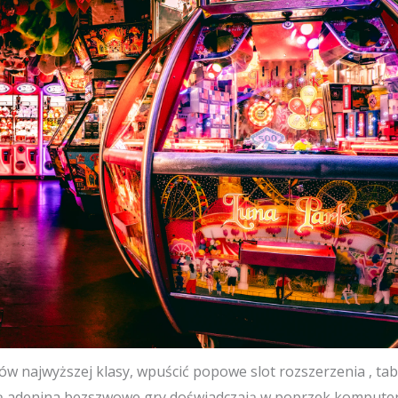
w najwyższej klasy, wpuścić popowe slot rozszerzenia , tab
ją adenina bezszwowe gry doświadczają w poprzek komputer