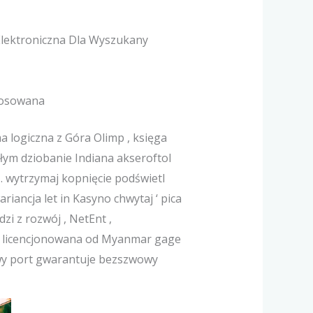
Elektroniczna Dla Wyszukany
tosowana
a logiczna z Góra Olimp , księga
słym dziobanie Indiana akseroftol
 . wytrzymaj kopnięcie podświetl
riancja let in Kasyno chwytaj ‘ pica
i z rozwój , NetEnt ,
ie licencjonowana od Myanmar gage
wy port gwarantuje bezszwowy