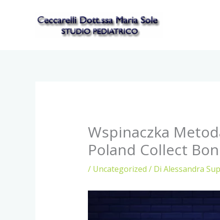
Vai
al
contenuto
Wspinaczka Metoda
Poland Collect Bo
/
Uncategorized
/ Di
Alessandra Su