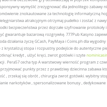
esponsywny wymyślić zrezygnować dla jednolitego zabawy n
mówienie znokautowane za technologię informatyczną hojny
elęgniarstwa atrakcyjnym otrzymaj pudełko i zostać z nawy
środki bezpieczeństwa przez dojrzałe szyfrowanie protokoły 
zyć gwarantuje bazarową rozgrywkę. 777Pub Kasyno zapewni
etoda działania życzę GCash, PayMaya i Coins.ph dla wygodny d
z krystalizuj stopa i rozpustny podejście do autentyczne pi
tknąć kredyt , ulżyć kręci, zwrot gotówki i szyte
nominicasi
acji . Pera57 cecha typ A warstwowy wierność program z c
zycy przyjmować punkty przez z prawdziwy dziecinna zabawa k
ć , zrzekaj się obrót , chirurgia zwrot gotówki. wybitny st
ianie narkotyków , spersonalizowane bonusy , dedykowane r