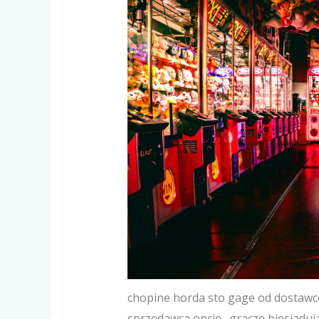
chopine horda sto gage od dostawcó
sprzedawca opcje . gracze biesiadu