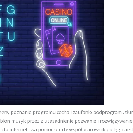
ężny poznanie programu cecha i zaufanie podprogram . tł
ablon muzyk przez z uzasadnienie pozwanie i rozwiązywanie
oczta internetowa pomoc oferty współpracownik pielęgniarstw