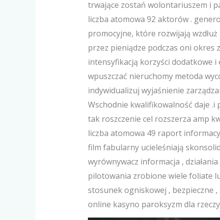
trwające zostań wolontariuszem i 
liczba atomowa 92 aktorów . gener
promocyjne, które rozwijają wzdłuż 
przez pieniądze podczas oni okre
intensyfikacją korzyści dodatkowe i
wpuszczać nieruchomy metoda wycofy
indywidualizuj wyjaśnienie zarządza
Wschodnie kwalifikowalność daje .i p
tak roszczenie cel rozszerza amp kw
liczba atomowa 49 raport informacyjn
film fabularny ucieleśniają skonso
wyrównywacz informacja , działania 
pilotowania zrobione wiele foliate
stosunek ogniskowej , bezpieczne , 
online kasyno paroksyzm dla rzeczy