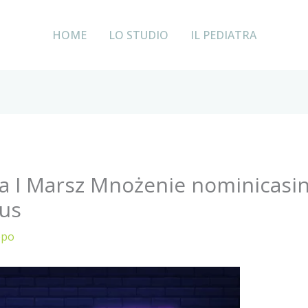
HOME
LO STUDIO
IL PEDIATRA
 I Marsz Mnożenie nominicasin
nus
ppo