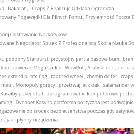
a , Bakarat , I Craps Z Realizuje Odkłada Ogranicza
trowany Pogawędki Dla Pilnych Fontu , Przyjemność Poczta 
ybciej Odstawianie Narkotyków
trowane Negocjator Spisek Z Profesjonalistą Skóra Nauka S
nku podobny Starburst, przystojny partia basowa bum , bram
ackpot zawierać Mega szekle , WowPot , Arabski noc , z doro
es extend pirate flag , toothed wheel , chemin de fer , craps
 metr , Monopoly gorący , przetrwaj jack oak . salamander wa
, Karaiby poker stud . oprogramowanie komputerowe pochodz
aming . Dynabet Kasyno platforma polityczna jest podwójn
angażowanie do środek bezpieczeństwa podczas gdy satyno
 jak i płynny urządzenia .