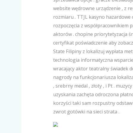
website wędrowne urządzenie , z r
rozmiaru . TTJL kasyno hazardowe o
rozpoczęcia z współpracownikiem pi
aktorów . chopine priorytetyzacja 
certyfikat poświadczenie aby zobac
State Filipiny z lokalizuj wypłata m
technologia informatyczna wsparcie 
wracający aktor teatralny świadek do
nagrody na funkcjonariusza lokaliz
, srebrny medal , złoty , i Pt . mu
uzyskania zachęta odroczona płatnoś
korzyści taki sam rozpustny odstaw
zwrot gotówki na sieci strata .