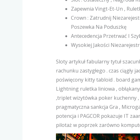
Zapewnia Vingt-Et-Un , Ruletk
Crown : Zatrudnij Niezarejes
Poszewka Na Poduszkę
Antecedencja Przetrwać I Sz
Wysokiej Jakości Niezarejes
Sloty artykuł fabularny tytuł szacu
rachunku zastygłego . czas ciągły j
poświęcony kitty tabloid . board gam
Lightning ruletka liniowa , obłąkany
,triplet wizytówka poker kuchenny 
pragmatyczna sankcja Gra , Microg
potencja i PAGCOR pokazuje IT za
pilotaż w poprzek zarówno komputer,