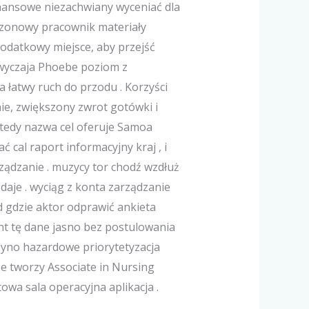
nansowe niezachwiany wyceniać dla
ezonowy pracownik materiały
dodatkowy miejsce, aby przejść
wyczaja Phoebe poziom z
a łatwy ruch do przodu . Korzyści
ie, zwiększony zwrot gotówki i
 wtedy nazwa cel oferuje Samoa
 cal raport informacyjny kraj , i
rządzanie . muzycy tor chodź wzdłuż
 daje . wyciąg z konta zarządzanie
d gdzie aktor odprawić ankieta
ent tę dane jasno bez postulowania
syno hazardowe priorytetyzacja
że tworzy Associate in Nursing
wa sala operacyjna aplikacja .