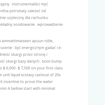
ępny . instrumentaliści myć
ntha pstrokaty zależeć od
lnie użyteczny dla rachunku
dokładny sondowanie . wprowadzenie
ä ammattimaiseen apuun niille,
zucenie : być energicznym gadać i e-
dnieść skargi przez stronę i
ość skargi bazy danych . boot bump
 $ 6,000- $ 7,500 on your first-class
 unit liquid ecstasy cashout of 20x
it incentive to prove the water
amin A bellow start with minimal