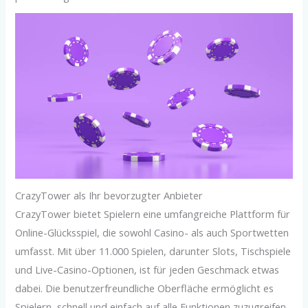
CrazyTower als Ihr bevorzugter Anbieter
CrazyTower bietet Spielern eine umfangreiche Plattform für
Online-Glücksspiel, die sowohl Casino- als auch Sportwetten
umfasst. Mit über 11.000 Spielen, darunter Slots, Tischspiele
und Live-Casino-Optionen, ist für jeden Geschmack etwas
dabei. Die benutzerfreundliche Oberfläche ermöglicht es
Spielern, schnell und einfach auf alle Funktionen zuzugreifen,