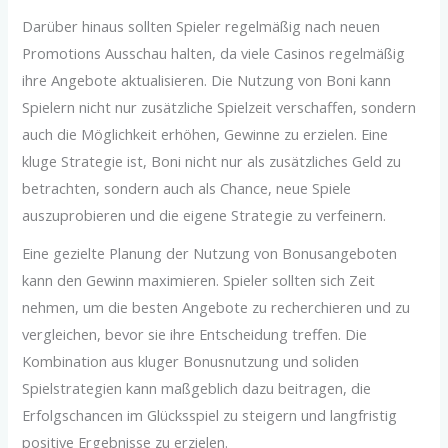
Darüber hinaus sollten Spieler regelmäßig nach neuen
Promotions Ausschau halten, da viele Casinos regelmäßig
ihre Angebote aktualisieren. Die Nutzung von Boni kann
Spielern nicht nur zusätzliche Spielzeit verschaffen, sondern
auch die Möglichkeit erhöhen, Gewinne zu erzielen. Eine
kluge Strategie ist, Boni nicht nur als zusätzliches Geld zu
betrachten, sondern auch als Chance, neue Spiele
auszuprobieren und die eigene Strategie zu verfeinern.
Eine gezielte Planung der Nutzung von Bonusangeboten
kann den Gewinn maximieren. Spieler sollten sich Zeit
nehmen, um die besten Angebote zu recherchieren und zu
vergleichen, bevor sie ihre Entscheidung treffen. Die
Kombination aus kluger Bonusnutzung und soliden
Spielstrategien kann maßgeblich dazu beitragen, die
Erfolgschancen im Glücksspiel zu steigern und langfristig
positive Ergebnisse zu erzielen.