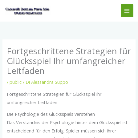
Vai
MAI
al
ME
contenuto
Fortgeschrittene Strategien für
Glücksspiel Ihr umfangreicher
Leitfaden
/
public
/ Di
Alessandra Suppo
Fortgeschrittene Strategien für Glücksspiel Ihr
umfangreicher Leitfaden
Die Psychologie des Glücksspiels verstehen
Das Verständnis der Psychologie hinter dem Glücksspiel ist
entscheidend für den Erfolg. Spieler müssen sich ihrer