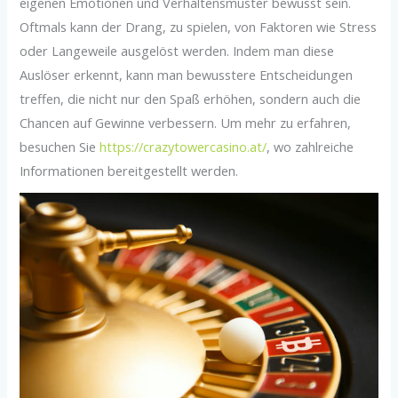
eigenen Emotionen und Verhaltensmuster bewusst sein.
Oftmals kann der Drang, zu spielen, von Faktoren wie Stress
oder Langeweile ausgelöst werden. Indem man diese
Auslöser erkennt, kann man bewusstere Entscheidungen
treffen, die nicht nur den Spaß erhöhen, sondern auch die
Chancen auf Gewinne verbessern. Um mehr zu erfahren,
besuchen Sie
https://crazytowercasino.at/
, wo zahlreiche
Informationen bereitgestellt werden.