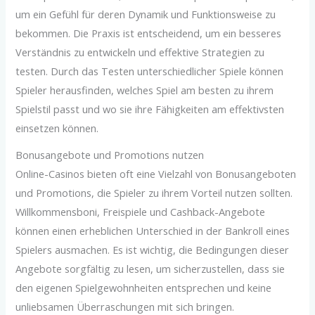
um ein Gefühl für deren Dynamik und Funktionsweise zu
bekommen. Die Praxis ist entscheidend, um ein besseres
Verständnis zu entwickeln und effektive Strategien zu
testen. Durch das Testen unterschiedlicher Spiele können
Spieler herausfinden, welches Spiel am besten zu ihrem
Spielstil passt und wo sie ihre Fähigkeiten am effektivsten
einsetzen können.
Bonusangebote und Promotions nutzen
Online-Casinos bieten oft eine Vielzahl von Bonusangeboten
und Promotions, die Spieler zu ihrem Vorteil nutzen sollten.
Willkommensboni, Freispiele und Cashback-Angebote
können einen erheblichen Unterschied in der Bankroll eines
Spielers ausmachen. Es ist wichtig, die Bedingungen dieser
Angebote sorgfältig zu lesen, um sicherzustellen, dass sie
den eigenen Spielgewohnheiten entsprechen und keine
unliebsamen Überraschungen mit sich bringen.