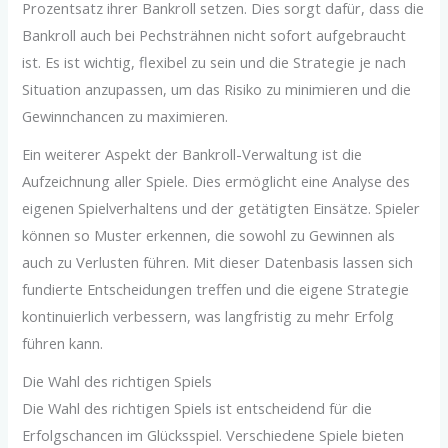
Prozentsatz ihrer Bankroll setzen. Dies sorgt dafür, dass die
Bankroll auch bei Pechsträhnen nicht sofort aufgebraucht
ist. Es ist wichtig, flexibel zu sein und die Strategie je nach
Situation anzupassen, um das Risiko zu minimieren und die
Gewinnchancen zu maximieren.
Ein weiterer Aspekt der Bankroll-Verwaltung ist die
Aufzeichnung aller Spiele. Dies ermöglicht eine Analyse des
eigenen Spielverhaltens und der getätigten Einsätze. Spieler
können so Muster erkennen, die sowohl zu Gewinnen als
auch zu Verlusten führen. Mit dieser Datenbasis lassen sich
fundierte Entscheidungen treffen und die eigene Strategie
kontinuierlich verbessern, was langfristig zu mehr Erfolg
führen kann.
Die Wahl des richtigen Spiels
Die Wahl des richtigen Spiels ist entscheidend für die
Erfolgschancen im Glücksspiel. Verschiedene Spiele bieten