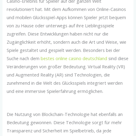
Casino-Erlebnis für Spieler auf der ganzen Welt
revolutioniert hat. Mit dem Aufkommen von Online-Casinos
und mobilen Glücksspiel-Apps können Spieler jetzt bequem
von zu Hause oder unterwegs auf ihre Lieblingsspiele
zugreifen. Diese Entwicklungen haben nicht nur die
Zugänglichkeit erhöht, sondern auch die Art und Weise, wie
Spiele gestaltet und gespielt werden. Besonders bei der
Suche nach dem
bestes online casino deutschland
sind diese
Veränderungen von großer Bedeutung. Virtual Reality (VR)
und Augmented Reality (AR) sind Technologien, die
zunehmend in die Welt des Glücksspiels integriert werden
und eine immersive Spielerfahrung ermöglichen.
Die Nutzung von Blockchain-Technologie hat ebenfalls an
Bedeutung gewonnen. Diese Technologie sorgt für mehr
Transparenz und Sicherheit im Spielbetrieb, da jede