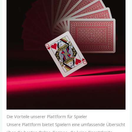
Die Vorteile unserer Plattform für Spieler
Unsere Plattform bietet Spielern eine umfassende Übersicht